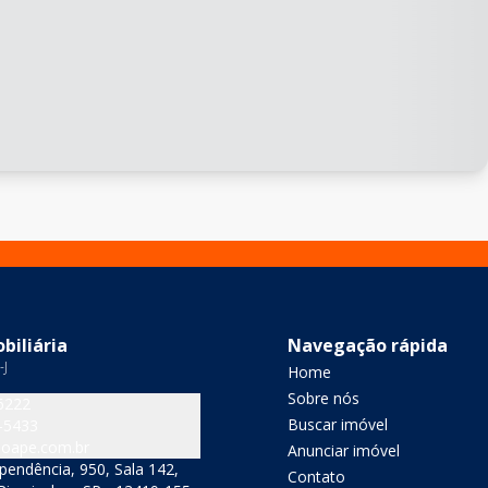
biliária
Navegação rápida
-J
Home
Sobre nós
6222
Buscar imóvel
-5433
oape.com.br
Anunciar imóvel
pendência, 950, Sala 142,
Contato