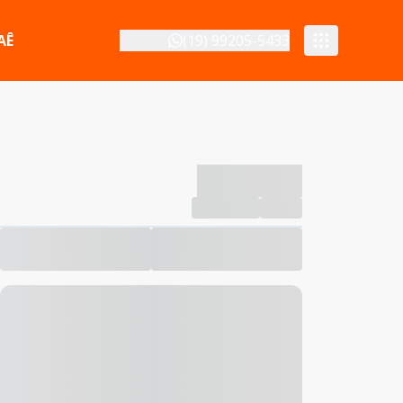
AÊ
(19) 99205-5433
-------------
Compartilhar
Favorito