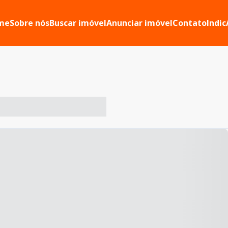
me
Sobre nós
Buscar imóvel
Anunciar imóvel
Contato
Indic
-- ----- ----- --- ------