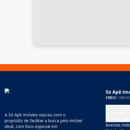
Só Apê Imo
CRECI:
048535
(19) 3422-
(19) 99205
A Só Apê Imóveis nasceu com o
contato@s
propósito de facilitar a busca pelo imóvel
Avenida Inde
ideal, com foco especial em