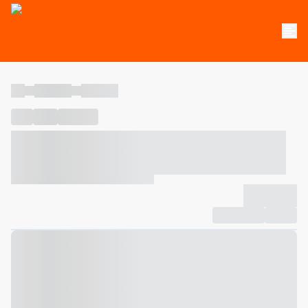
----
----- -----
----- -----
----
-----
---- ------
----- ----- -- ------ ---- ---- -- ----- ----- -----
--- ------
----- ----- -- ------ ----- ----- -- ------
-------------
Compartilhar
Favorito