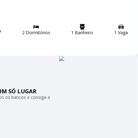
²
2
Dormitório
s
1
Banheiro
1
Vaga
UM SÓ LUGAR
s os bancos e consiga a