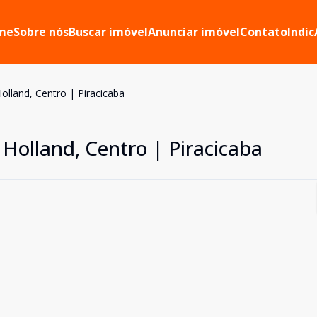
me
Sobre nós
Buscar imóvel
Anunciar imóvel
Contato
Indic
olland, Centro | Piracicaba
 Holland, Centro | Piracicaba