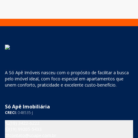
mesmo
A Só Apê Imóveis nasceu com o propósito de facilitar a busca
pelo imóvel ideal, com foco especial em apartamentos que
unem conforto, praticidade e excelente custo-benefício.
Só Apê Imobiliária
CRECI:
048535-J
(19) 3422-6222
(19) 99205-5433
contato@soape.com.br