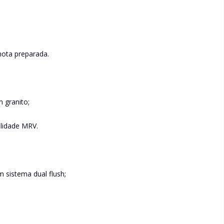
mota preparada.
 granito;
lidade MRV.
m sistema dual flush;