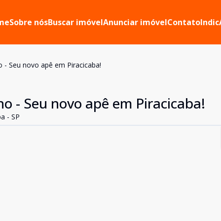
me
Sobre nós
Buscar imóvel
Anunciar imóvel
Contato
Indic
no - Seu novo apê em Piracicaba!
ano - Seu novo apê em Piracicaba!
ba - SP