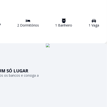
²
2
Dormitório
s
1
Banheiro
1
Vaga
UM SÓ LUGAR
s os bancos e consiga a