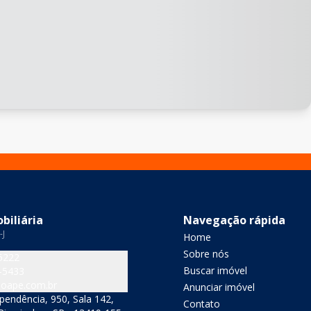
biliária
Navegação rápida
-J
Home
Sobre nós
6222
Buscar imóvel
-5433
oape.com.br
Anunciar imóvel
pendência, 950, Sala 142,
Contato