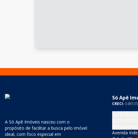
Só Apê Imo
CRECI:
048535
(19) 3422-
(19) 99205
A Só Apê Imóveis nasceu com o
contato@s
propósito de facilitar a busca pelo imóvel
Avenida Inde
ideal, com foco especial em