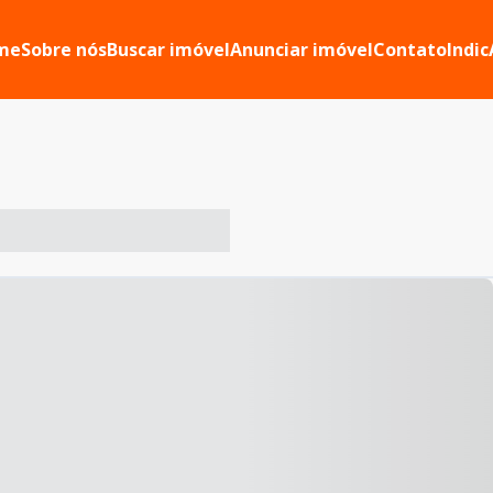
me
Sobre nós
Buscar imóvel
Anunciar imóvel
Contato
Indic
-- ----- ----- --- ------