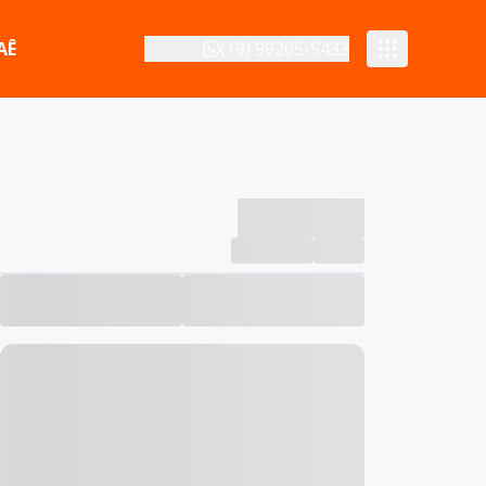
AÊ
(19) 99205-5433
-------------
Compartilhar
Favorito