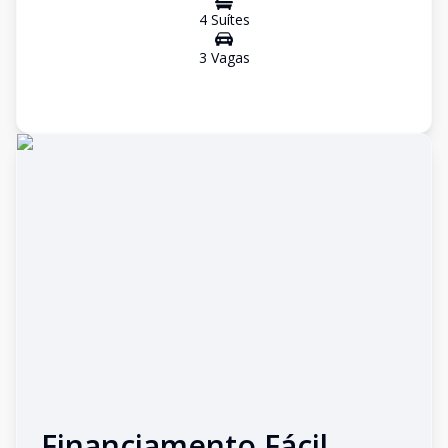
4
Suíte
s
3
Vaga
s
Financiamento Fácil