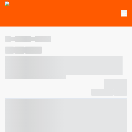
----
----- -----
----- -----
----
-----
---- ------
----- ----- -- ------ ---- ---- -- ----- ----- -----
--- ------
----- ----- -- ------ ----- ----- -- ------
-------------
Compartilhar
Favorito